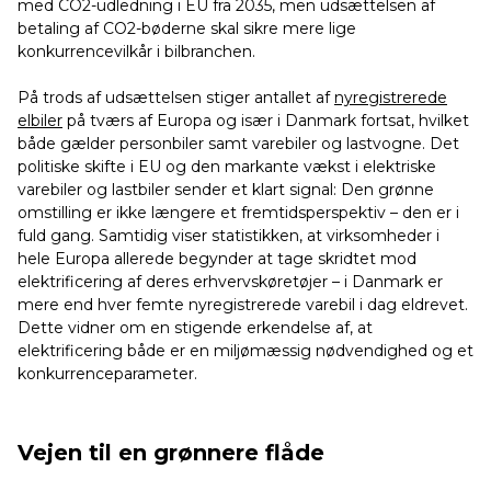
med CO2-udledning i EU fra 2035, men udsættelsen af
betaling af CO2-bøderne skal sikre mere lige
konkurrencevilkår i bilbranchen.
På trods af udsættelsen stiger antallet af
nyregistrerede
elbiler
på tværs af Europa og især i Danmark fortsat, hvilket
både gælder personbiler samt varebiler og lastvogne. Det
politiske skifte i EU og den markante vækst i elektriske
varebiler og lastbiler sender et klart signal: Den grønne
omstilling er ikke længere et fremtidsperspektiv – den er i
fuld gang. Samtidig viser statistikken, at virksomheder i
hele Europa allerede begynder at tage skridtet mod
elektrificering af deres erhvervskøretøjer – i Danmark er
mere end hver femte nyregistrerede varebil i dag eldrevet.
Dette vidner om en stigende erkendelse af, at
elektrificering både er en miljømæssig nødvendighed og et
konkurrenceparameter.
Vejen til en grønnere flåde