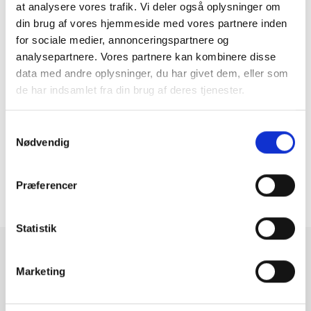
at analysere vores trafik. Vi deler også oplysninger om
Disse firmabiler på el skal du vælge i 2025
din brug af vores hjemmeside med vores partnere inden
Læs mere
for sociale medier, annonceringspartnere og
analysepartnere. Vores partnere kan kombinere disse
Artikler
data med andre oplysninger, du har givet dem, eller som
Hvorfor er fremtidens bilmarked elektrisk?
de har indsamlet fra din brug af deres tjenester.
Læs mere
Samtykkevalg
Nødvendig
Nyheder
Bedste biludlejningsselskab 2024
Læs mere
Præferencer
Statistik
Marketing