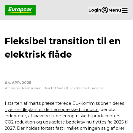
Login
Menu
Fleksibel transition til en
elektrisk flåde
04. APR. 2025
Af: Jesper Rasmussen, Head of Vans & Trucks hos Europcar
I starten af marts præsenterede EU-Kommissionen deres
nye handleplan for den europæiske bilindustri
, der bl.a.
indebærer, at kravene til de europæiske bilproducenters
CO2-reduktion og udskældte bødekrav nu flyttes fra 2025 til
2027. Der holdes fortsat fast i målet om ingen salg af biler