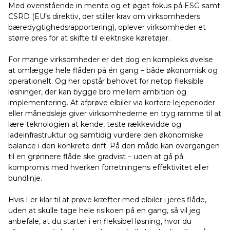
Med ovenstående in mente og et øget fokus på ESG samt
CSRD (EU’s direktiv, der stiller krav om virksomheders
bæredygtighedsrapportering), oplever virksomheder et
større pres for at skifte til elektriske køretøjer.
For mange virksomheder er det dog en kompleks øvelse
at omlægge hele flåden på én gang – både økonomisk og
operationelt. Og her opstår behovet for netop fleksible
løsninger, der kan bygge bro mellem ambition og
implementering. At afprøve elbiler via kortere lejeperioder
eller månedsleje giver virksomhederne en tryg ramme til at
lære teknologien at kende, teste rækkevidde og
ladeinfrastruktur og samtidig vurdere den økonomiske
balance i den konkrete drift. På den måde kan overgangen
til en grønnere flåde ske gradvist – uden at gå på
kompromis med hverken forretningens effektivitet eller
bundlinje.
Hvis I er klar til at prøve kræfter med elbiler i jeres flåde,
uden at skulle tage hele risikoen på en gang, så vil jeg
anbefale, at du starter i en fleksibel løsning, hvor du