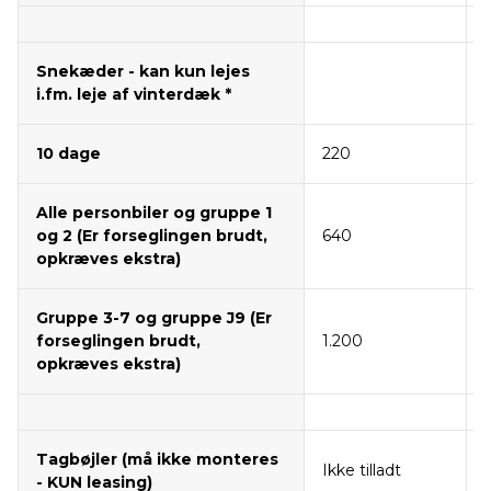
Snekæder - kan kun lejes
i.fm. leje af vinterdæk *
10 dage
220
Alle personbiler og gruppe 1
og 2 (Er forseglingen brudt,
640
opkræves ekstra)
Gruppe 3-7 og gruppe J9 (Er
forseglingen brudt,
1.200
opkræves ekstra)
Tagbøjler (må ikke monteres
Ikke tilladt
I
- KUN leasing)