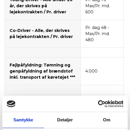
år, der skrives på
Max/Pr. md.
lejekontrakten / Pr. driver
600
Pr. dag 48 -
Co-Driver - Alle, der skrives
Max/Pr. md.
på lejekontrakten / Pr. driver
480
Fejlpåfyldning: Tømning og
genpåfyldning af brændstof
4.000
inkl. transport af køretøjet ***
Forgæves afhentning
360
Samtykke
Detaljer
Om
Hjulskift: Skift af reservehjul