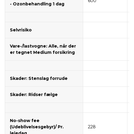
600
- Ozonbehandling 1 dag
Selvrisiko
Vare-/lastvogne: Alle, når der
er tegnet Medium forsikring
Skader: Stenslag forrude
Skader: Ridser fælge
1
No-show fee
(Udeblivelsesgebyr)/ Pr.
228
lejedag