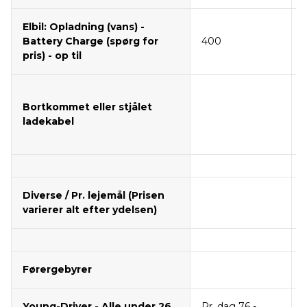
Elbil: Opladning (vans) -
Battery Charge (spørg for
400
pris) - op til
Bortkommet eller stjålet
ladekabel
Diverse / Pr. lejemål (Prisen
varierer alt efter ydelsen)
Førergebyrer
Young-Driver - Alle under 26
Pr. dag 76 -