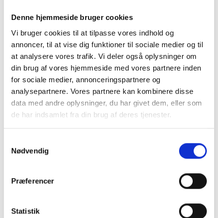
500 pr.
for kunden af en Europcar
påbegyndt time
medarbejder
Denne hjemmeside bruger cookies
Vi bruger cookies til at tilpasse vores indhold og
annoncer, til at vise dig funktioner til sociale medier og til
at analysere vores trafik. Vi deler også oplysninger om
Leverings-/afhentningsgebyr:
din brug af vores hjemmeside med vores partnere inden
Alle lejemål - undtagelser
360
skal være noteret (Pris pr.
for sociale medier, annonceringspartnere og
vej)
analysepartnere. Vores partnere kan kombinere disse
data med andre oplysninger, du har givet dem, eller som
de har indsamlet fra din brug af deres tjenester.
Lufthavnsgebyr: Indenrigs
200
Samtykkevalg
lufthavn
Nødvendig
Lufthavnsgebyr: Udenrigs
316
lufthavn
Præferencer
Statistik