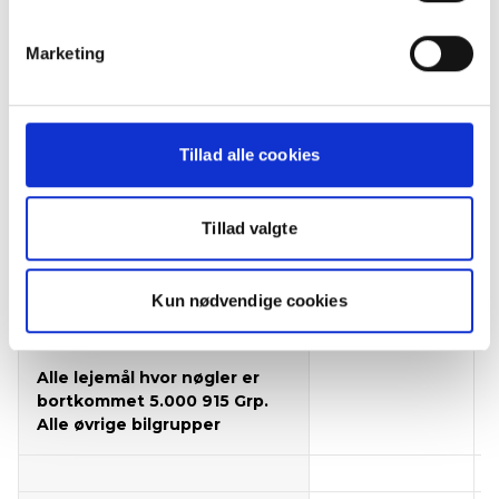
Miljøbidrag (Pris pr. dag - Max
14
1
280 kr. pr. md. ekskl. moms)
Marketing
Miljømærke (f.eks. til
200
Tyskland)
Tillad alle cookies
Nøgler
Tillad valgte
Alle lejemål hvor nøgler er
bortkommet 3.500 915 Grp. O
Kun nødvendige cookies
+ A-G + J9 + 1-12
Alle lejemål hvor nøgler er
bortkommet 5.000 915 Grp.
Alle øvrige bilgrupper