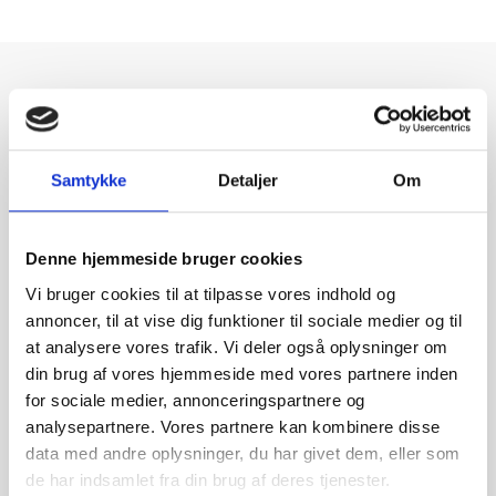
Nyheder
Samtykke
Detaljer
Om
Hvem kører hjem? [Heartland 2026]
Denne hjemmeside bruger cookies
Er jeres flåde klar til sommerperioden?
Vi bruger cookies til at tilpasse vores indhold og
Fleksibel transition til en elektrisk flåde
annoncer, til at vise dig funktioner til sociale medier og til
at analysere vores trafik. Vi deler også oplysninger om
din brug af vores hjemmeside med vores partnere inden
for sociale medier, annonceringspartnere og
Eksklusive rabatter
analysepartnere. Vores partnere kan kombinere disse
data med andre oplysninger, du har givet dem, eller som
Tilmeld dig vores nyhedsbrev og modtag de
de har indsamlet fra din brug af deres tjenester.
seneste nyheder samt gode tilbud og rabatter.