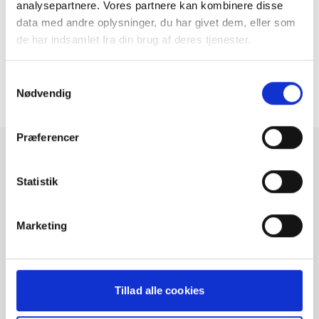
analysepartnere. Vores partnere kan kombinere disse
data med andre oplysninger, du har givet dem, eller som
Fortryd aftalen her
de har indsamlet fra din brug af deres tjenester.
Samtykkevalg
Nødvendig
Præferencer
Statistik
Nyheder
Marketing
Hvem kører hjem? [Heartland 2026]
Er jeres flåde klar til sommerperioden?
Tillad alle cookies
Fleksibel transition til en elektrisk flåde