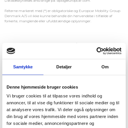
Databeskyttelses ansvarlige på: dpo@europcar.com.
Felterne markeret med (*) er obligatoriske og Europcar Mobility Group
Denmark A/S vil ikke kunne behandle din henvendelse i tilfælde af
forkerte, manglende eller ufuldstændige oplysninger.
Har du brug for hjælp eller spørgsmål til en specifik afdeling
i Europcar, så kan du også
kontakte os direkte
.
Samtykke
Detaljer
Om
Annullering/ændring af
Denne hjemmeside bruger cookies
forsikring eller booking
Vi bruger cookies til at tilpasse vores indhold og
annoncer, til at vise dig funktioner til sociale medier og til
Hvis du ønsker at annullere eller ændre din booking og/eller
at analysere vores trafik. Vi deler også oplysninger om
køb af forsikring, skal du klikke på fortrydelsesknappen og
din brug af vores hjemmeside med vores partnere inden
følge vejledningen.
for sociale medier, annonceringspartnere og