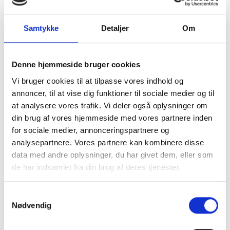
biler, elbiler og varevogne. Alle vores udlejningssteder
tilbyder fleksible løsninger med både korttids- og
Samtykke
Detaljer
Om
langtidsleje, og flere lokationer har mulighed for
døgnreturnering samt leje af elbiler og varevogne.
Denne hjemmeside bruger cookies
Lej den bil, der passer til dit
Vi bruger cookies til at tilpasse vores indhold og
annoncer, til at vise dig funktioner til sociale medier og til
behov
at analysere vores trafik. Vi deler også oplysninger om
din brug af vores hjemmeside med vores partnere inden
Hos Europcar kan du vælge mellem mange forskellige
for sociale medier, annonceringspartnere og
typer lejebiler:
analysepartnere. Vores partnere kan kombinere disse
data med andre oplysninger, du har givet dem, eller som
Små økonomibiler
de har indsamlet fra din brug af deres tjenester.
Familiebiler
SUV’er
Samtykkevalg
Premium- og luksusbiler
Nødvendig
Elbiler