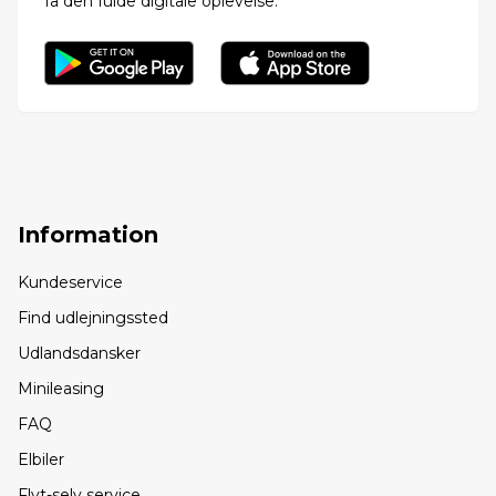
få den fulde digitale oplevelse.
Information
Kundeservice
Find udlejningssted
Udlandsdansker
Minileasing
FAQ
Elbiler
Flyt-selv service