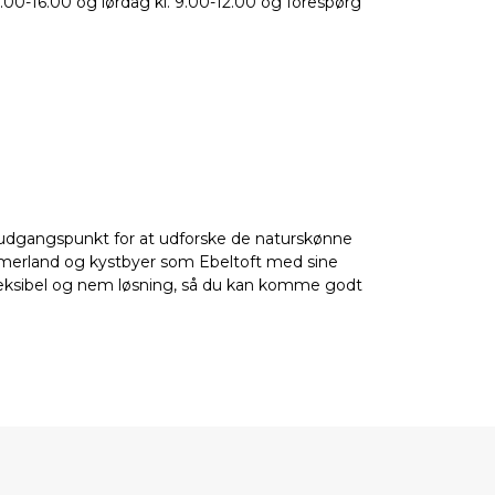
 8.00-16.00 og lørdag kl. 9.00-12.00 og forespørg
elt udgangspunkt for at udforske de naturskønne
mmerland og kystbyer som Ebeltoft med sine
n fleksibel og nem løsning, så du kan komme godt