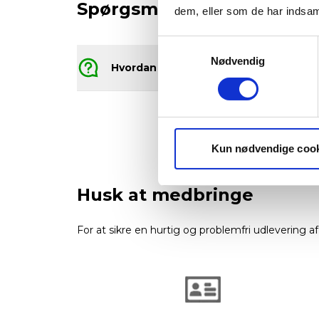
Spørgsmål & information 
dem, eller som de har indsaml
Samtykkevalg
Nødvendig
Hvordan returnerer jeg min bil?
Kun nødvendige coo
Husk at medbringe
For at sikre en hurtig og problemfri udlevering af