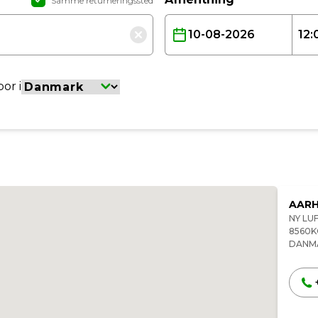
Samme returneringssted
or i
AARH
NY LU
8560
K
DANM