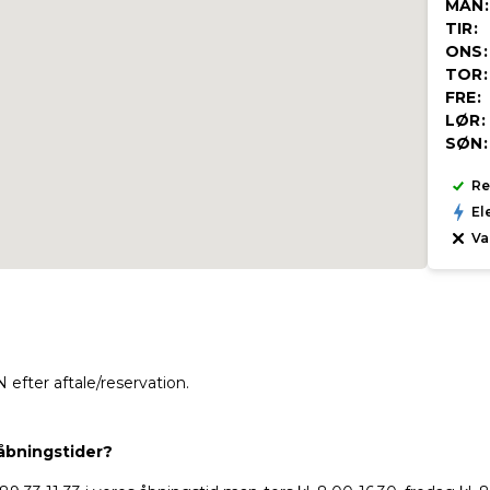
MAN:
TIR:
ONS:
TOR:
FRE:
LØR:
SØN:
Re
El
Va
Specie
Søn
efter aftale/reservation.
 åbningstider?