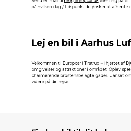
Send en mail til
res@europcar.dk
eller ring på tlf.
på hvilken dag / tidspunkt du ønsker at afhente di
Lej en bil i Aarhus Lu
Velkommen til Europcar i Tirstrup – i hjertet af 
omgivelser og attraktioner i området. Oplev s
charmerende brostensbelagte gader. Uanset om du e
videre på din rejse.