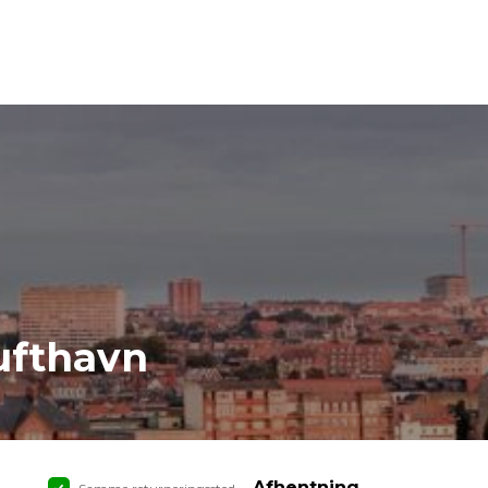
ufthavn
Afhentning