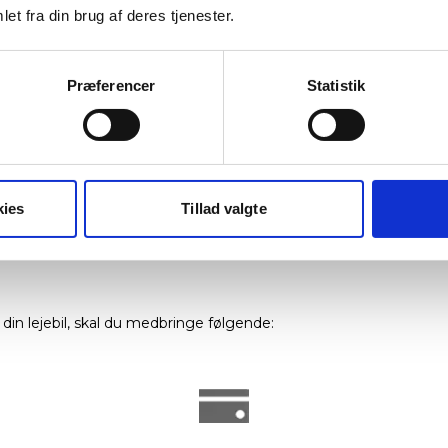
om Europcar i Aarhus Lufthavn
et fra din brug af deres tjenester.
Præferencer
Statistik
kies
Tillad valgte
 din lejebil, skal du medbringe følgende: