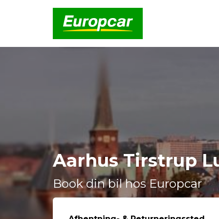
Aarhus Tirstrup L
Book din bil hos Europcar
Afhentning- & Returneringssted