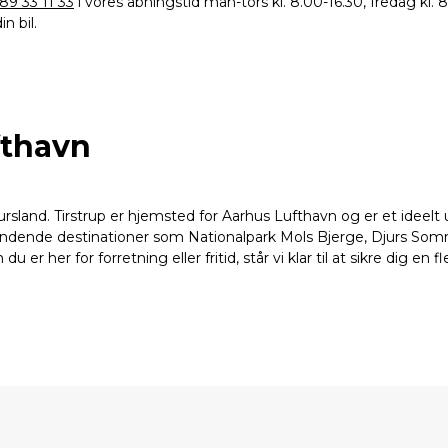
89 33 11 33
i vores åbningstid man-tors kl. 8.00-16.30, fredag kl.
n bil.
fthavn
Djursland. Tirstrup er hjemsted for Aarhus Lufthavn og er et ide
pændende destinationer som Nationalpark Mols Bjerge, Djurs So
r her for forretning eller fritid, står vi klar til at sikre dig e