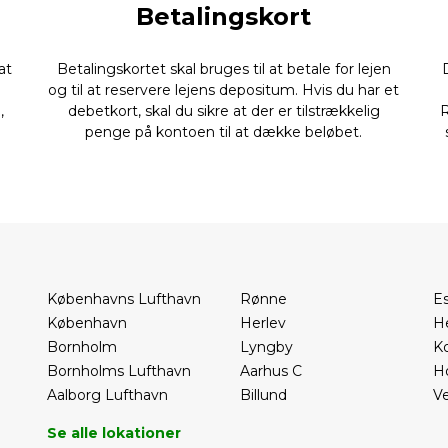
Betalingskort
at
Betalingskortet skal bruges til at betale for lejen
og til at reservere lejens depositum. Hvis du har et
,
debetkort, skal du sikre at der er tilstrækkelig
R
.
penge på kontoen til at dække beløbet.
Københavns Lufthavn
Rønne
E
København
Herlev
H
Bornholm
Lyngby
K
Bornholms Lufthavn
Aarhus C
H
Aalborg Lufthavn
Billund
Ve
Se alle lokationer