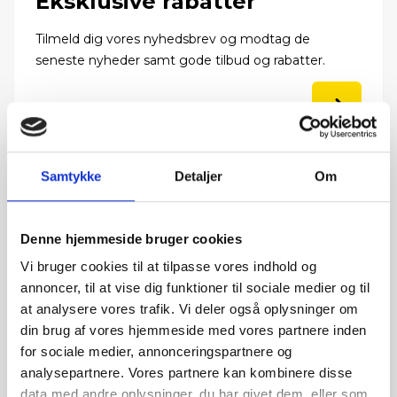
Eksklusive rabatter
Tilmeld dig vores nyhedsbrev og modtag de
seneste nyheder samt gode tilbud og rabatter.
Samtykke
Detaljer
Om
Få den fulde oplevelse
Download vores Europcar app til din smartphone og
Denne hjemmeside bruger cookies
få den fulde digitale oplevelse.
Vi bruger cookies til at tilpasse vores indhold og
annoncer, til at vise dig funktioner til sociale medier og til
at analysere vores trafik. Vi deler også oplysninger om
din brug af vores hjemmeside med vores partnere inden
for sociale medier, annonceringspartnere og
analysepartnere. Vores partnere kan kombinere disse
data med andre oplysninger, du har givet dem, eller som