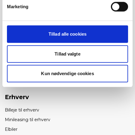
Marketing
Kundeservice
Find udlejningssted
Udlandsdansker
Tillad alle cookies
Minileasing
FAQ
Tillad valgte
Elbiler
Flyt-selv service
Kun nødvendige cookies
Nyheder fra Europcar
Erhverv
Billeje til erhverv
Minileasing til erhverv
Elbiler