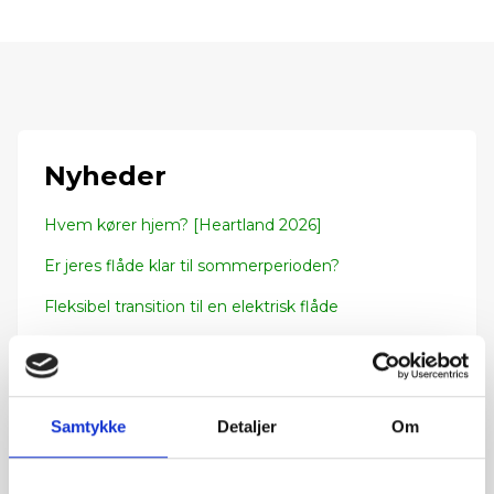
Nyheder
Hvem kører hjem? [Heartland 2026]
Er jeres flåde klar til sommerperioden?
Fleksibel transition til en elektrisk flåde
Eksklusive rabatter
Samtykke
Detaljer
Om
Tilmeld dig vores nyhedsbrev og modtag de
seneste nyheder samt gode tilbud og rabatter.