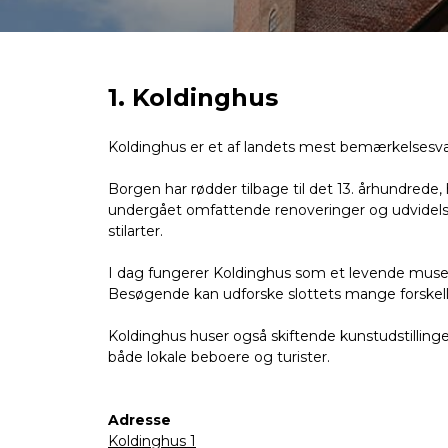
1. Koldinghus
Koldinghus er et af landets mest bemærkelsesvær
Borgen har rødder tilbage til det 13. århundred
undergået omfattende renoveringer og udvidelser
stilarter.
I dag fungerer Koldinghus som et levende museu
Besøgende kan udforske slottets mange forskellige 
Koldinghus huser også skiftende kunstudstillinger
både lokale beboere og turister.
Adresse
Koldinghus 1