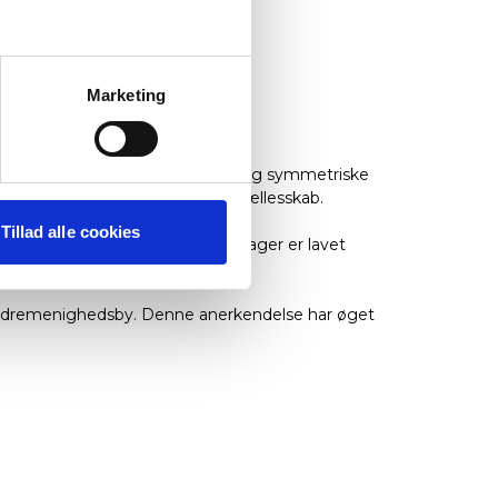
Marketing
de røde tegltage, hvide facader og symmetriske
 vision om orden, enkelhed og fællesskab.
Tillad alle cookies
en i århundreder. Disse honningkager er lavet
brødremenighedsby. Denne anerkendelse har øget