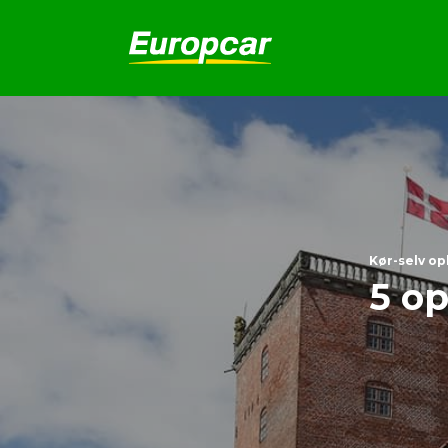
Kør-selv op
5 op