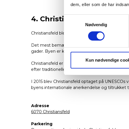
dem, eller som de har indsaml
4. Christiansfeld (brødre
Samtykkevalg
Nødvendig
Christiansfeld blev grundlagt i 1773 af det tysk
Det mest bemærkelsesværdige træk ved Christian
gader. Byen er kendt for sine velbevarede gader
Kun nødvendige coo
Christiansfeld er også berømt for sine honningkag
efter traditionelle opskrifter og er en integreret d
I 2015 blev Christiansfeld optaget på UNESCOs
byens internationale anerkendelse og tiltrukket t
Adresse
6070 Christiansfeld
Parkering