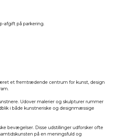
-afgift på parkering.
 været et fremtrædende centrum for kunst, design
ram.
unstnere. Udover malerier og skulpturer rummer
dblik i både kunstneriske og designmæssige
ke bevægelser. Disse udstillinger udforsker ofte
 samtidskunsten på en meningsfuld og