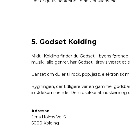
Der er gratis parkering i hele Christiansfeld.
5. Godset Kolding
Midt i Kolding finder du Godset – byens førende s
musik i alle genrer, har Godset i årevis været e
Uanset om du er til rock, pop, jazz, elektronisk 
Bygningen, der tidligere var en gammel godsbaneg
imødekommende. Den rustikke atmosfære og den 
Adresse
Jens Holms Vej 5
6000 Kolding