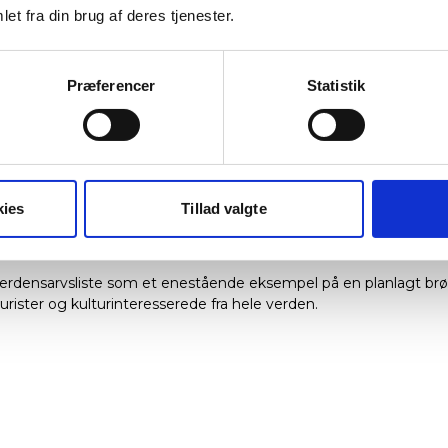
et fra din brug af deres tjenester.
menighedsby)
Præferencer
Statistik
e brødremenighedssamfund og er opkaldt efter kong Christian 7.
sfeld er dens enestående arkitektur, der er præget af ensarte
 og arkitektoniske harmoni, hvilket afspejler brødremenighedens
kies
Tillad valgte
er, som er en lokal delikatesse, der er blevet bagt og solgt i by
el af byens kulturelle arv.
 verdensarvsliste som et enestående eksempel på en planlagt 
urister og kulturinteresserede fra hele verden.