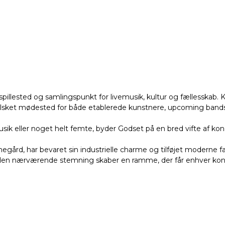
pillested og samlingspunkt for livemusik, kultur og fællesskab. 
t elsket mødested for både etablerede kunstnere, upcoming bands
musik eller noget helt femte, byder Godset på en bred vifte af ko
ård, har bevaret sin industrielle charme og tilføjet moderne fac
nærværende stemning skaber en ramme, der får enhver koncert e