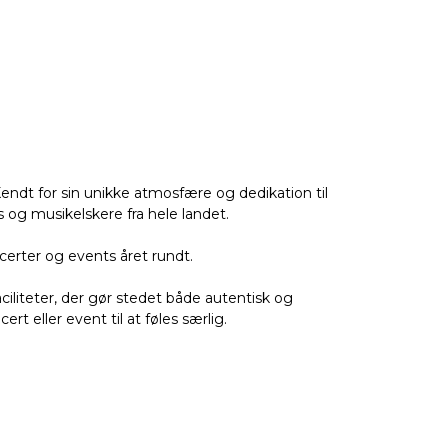
Kendt for sin unikke atmosfære og dedikation til
 og musikelskere fra hele landet.
ncerter og events året rundt.
iliteter, der gør stedet både autentisk og
ller event til at føles særlig.