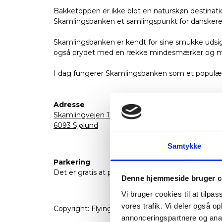
Bakketoppen er ikke blot en naturskøn destinat
Skamlingsbanken et samlingspunkt for danskere
Skamlingsbanken er kendt for sine smukke udsi
også prydet med en række mindesmærker og mo
I dag fungerer Skamlingsbanken som et populært 
Adresse
Skamlingvejen 125
6093 Sjølund
Samtykke
Parkering
Det er gratis at parkere på Skamlingsbanken.
Denne hjemmeside bruger c
Vi bruger cookies til at tilpas
vores trafik. Vi deler også 
Copyright: FlyingOctober & Museum Kolding
annonceringspartnere og anal