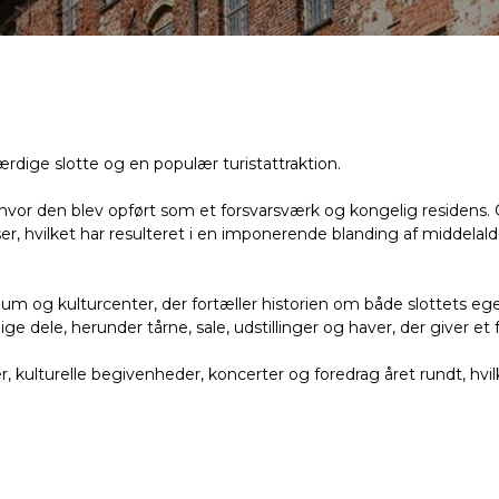
dige slotte og en populær turistattraktion.
e, hvor den blev opført som et forsvarsværk og kongelig reside
, hvilket har resulteret i en imponerende blanding af middelald
m og kulturcenter, der fortæller historien om både slottets eg
dele, herunder tårne, sale, udstillinger og haver, der giver et fas
, kulturelle begivenheder, koncerter og foredrag året rundt, hvilk