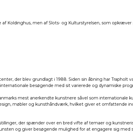
af Koldinghus, men af Slots- og Kulturstyrelsen, som opkræver p
ter, der blev grundlagt i 1988. Siden sin åbning har Trapholt
og internationale besøgende med sit varierede og dynamiske prog
Danmarks mest anerkendte kunstnere såvel som internationale k
esign, møbler og kunsthåndværk, hvilket giver et omfattende in
llinger, der spænder over en bred vifte af temaer og kunstneris
kunsten og giver besøgende mulighed for at engagere sig med