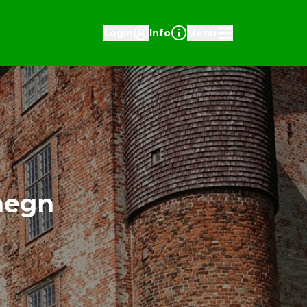
Login
Info
Menu
omegn