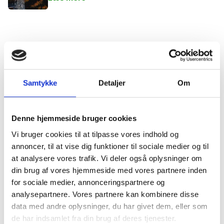
Oplev Sydsverige &
Nordtyskland
Samtykke
Detaljer
Om
Lej en bil og udforsk vores nabolande
Denne hjemmeside bruger cookies
Kør-selv oplevelser
5 oplevelser i Sydsverige
Vi bruger cookies til at tilpasse vores indhold og
Læs mere
annoncer, til at vise dig funktioner til sociale medier og til
at analysere vores trafik. Vi deler også oplysninger om
din brug af vores hjemmeside med vores partnere inden
Kør-selv oplevelser
5 oplevelser i Nordtyskland
for sociale medier, annonceringspartnere og
analysepartnere. Vores partnere kan kombinere disse
Læs mere
data med andre oplysninger, du har givet dem, eller som
de har indsamlet fra din brug af deres tjenester.