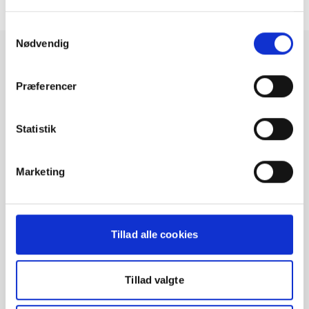
Samtykkevalg
Nødvendig
Præferencer
Nyheder
Statistik
Hvem kører hjem? [Heartland 2026]
Er jeres flåde klar til sommerperioden?
Marketing
Fleksibel transition til en elektrisk flåde
Tillad alle cookies
Eksklusive rabatter
Tillad valgte
Tilmeld dig vores nyhedsbrev og modtag de